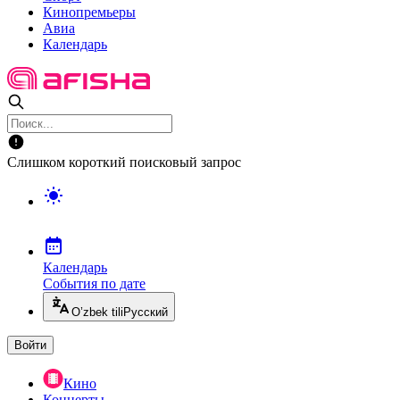
Кинопремьеры
Авиа
Календарь
Слишком короткий поисковый запрос
Календарь
События по дате
O’zbek tili
Русский
Войти
Кино
Концерты