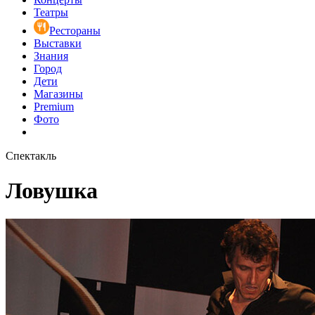
Театры
Рестораны
Выставки
Знания
Город
Дети
Магазины
Premium
Фото
Спектакль
Ловушка