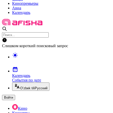
Кинопремьеры
Авиа
Календарь
Слишком короткий поисковый запрос
Календарь
События по дате
O’zbek tili
Русский
Войти
Кино
Концерты