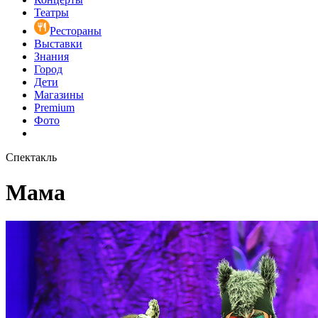
Театры
Рестораны
Выставки
Знания
Город
Дети
Магазины
Premium
Фото
Спектакль
Мама