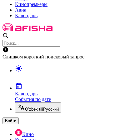
Кинопремьеры
Авиа
Календарь
Слишком короткий поисковый запрос
Календарь
События по дате
O’zbek tili
Русский
Войти
Кино
Концерты