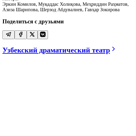
Эркин Комилов, Муқаддас Холиқова, Меҳриддин Раҳматов,
Азиза Шарипова, Шерзод Абдувалиев, Гавҳар Зокирова
Поделиться с друзьями
Узбекский драматический театр