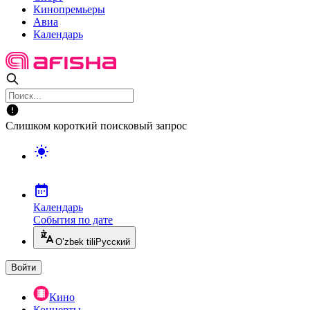
Кинопремьеры
Авиа
Календарь
Слишком короткий поисковый запрос
Календарь
События по дате
O’zbek tili
Русский
Войти
Кино
Концерты