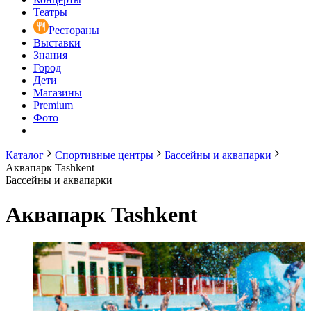
Театры
Рестораны
Выставки
Знания
Город
Дети
Магазины
Premium
Фото
Каталог
Спортивные центры
Бассейны и аквапарки
Аквапарк Tashkent
Бассейны и аквапарки
Аквапарк Tashkent