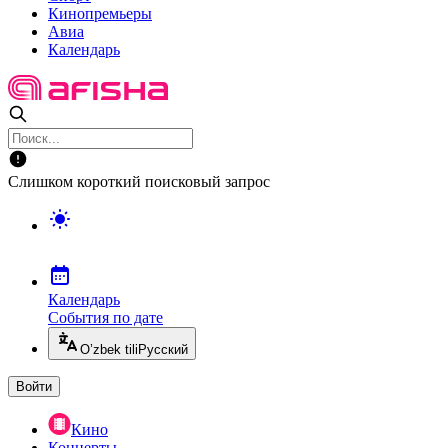
Кинопремьеры
Авиа
Календарь
Слишком короткий поисковый запрос
Календарь
События по дате
O’zbek tili
Русский
Войти
Кино
Концерты