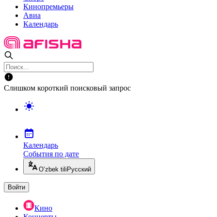
Кинопремьеры
Авиа
Календарь
Слишком короткий поисковый запрос
Календарь
События по дате
O’zbek tili
Русский
Войти
Кино
Концерты