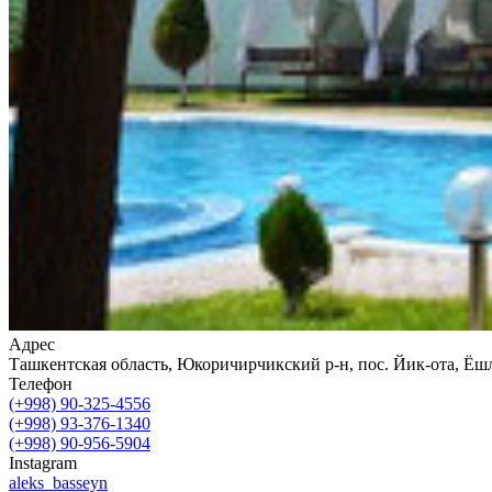
Адрес
Ташкентская область, Юкоричирчикский р-н, пос. Йик-ота, Ёшл
Телефон
(+998) 90-325-4556
(+998) 93-376-1340
(+998) 90-956-5904
Instagram
aleks_basseyn