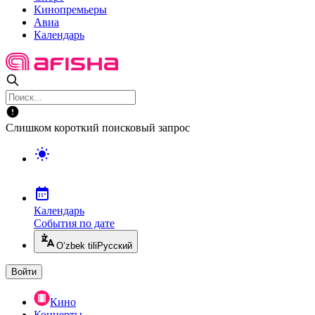
Кинопремьеры
Авиа
Календарь
Слишком короткий поисковый запрос
Календарь
События по дате
O’zbek tili
Русский
Войти
Кино
Концерты