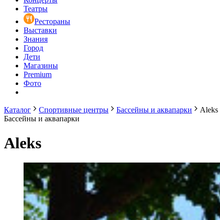
Театры
Рестораны
Выставки
Знания
Город
Дети
Магазины
Premium
Фото
Каталог
Спортивные центры
Бассейны и аквапарки
Aleks
Бассейны и аквапарки
Aleks