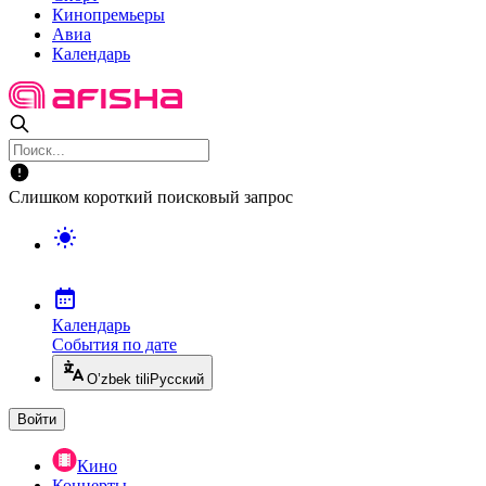
Кинопремьеры
Авиа
Календарь
Слишком короткий поисковый запрос
Календарь
События по дате
O’zbek tili
Русский
Войти
Кино
Концерты