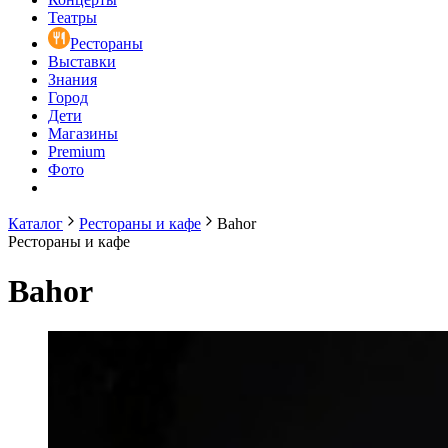
Театры
Рестораны
Выставки
Знания
Город
Дети
Магазины
Premium
Фото
Каталог
Рестораны и кафе
Bahor
Рестораны и кафе
Bahor