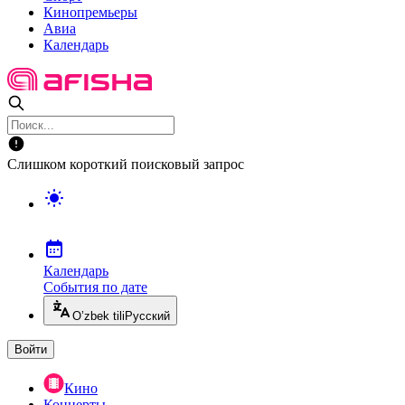
Кинопремьеры
Авиа
Календарь
Слишком короткий поисковый запрос
Календарь
События по дате
O’zbek tili
Русский
Войти
Кино
Концерты