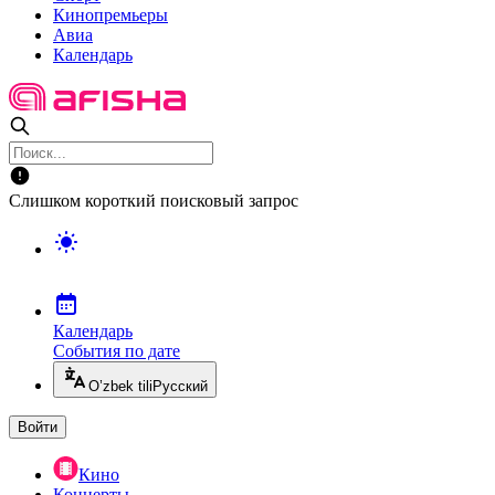
Кинопремьеры
Авиа
Календарь
Слишком короткий поисковый запрос
Календарь
События по дате
O’zbek tili
Русский
Войти
Кино
Концерты