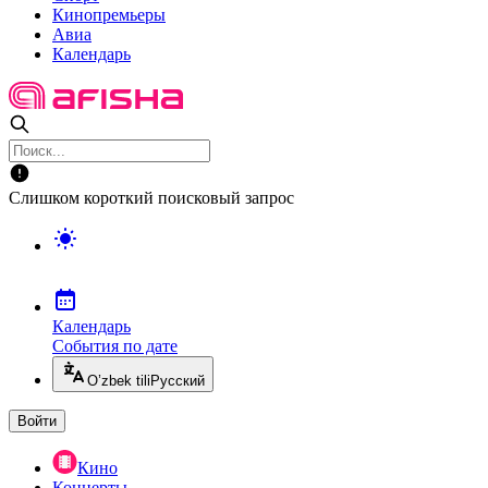
Кинопремьеры
Авиа
Календарь
Слишком короткий поисковый запрос
Календарь
События по дате
O’zbek tili
Русский
Войти
Кино
Концерты