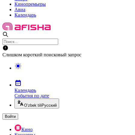
Кинопремьеры
Авиа
Календарь
Слишком короткий поисковый запрос
Календарь
События по дате
O’zbek tili
Русский
Войти
Кино
Концерты