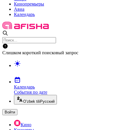
Кинопремьеры
Авиа
Календарь
Слишком короткий поисковый запрос
Календарь
События по дате
O’zbek tili
Русский
Войти
Кино
Концерты