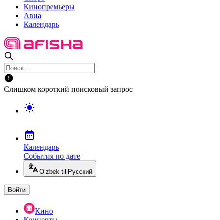
Кинопремьеры
Авиа
Календарь
Слишком короткий поисковый запрос
Календарь
События по дате
O’zbek tili
Русский
Войти
Кино
Концерты