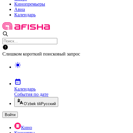
Кинопремьеры
Авиа
Календарь
Слишком короткий поисковый запрос
Календарь
События по дате
O’zbek tili
Русский
Войти
Кино
Концерты