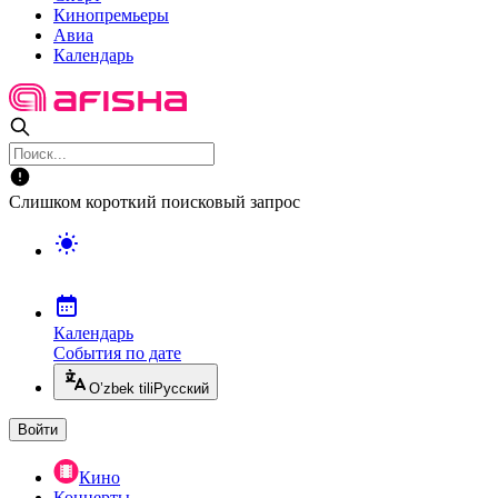
Кинопремьеры
Авиа
Календарь
Слишком короткий поисковый запрос
Календарь
События по дате
O’zbek tili
Русский
Войти
Кино
Концерты