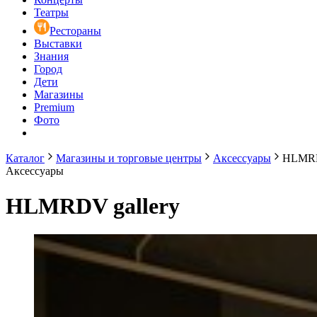
Театры
Рестораны
Выставки
Знания
Город
Дети
Магазины
Premium
Фото
Каталог
Магазины и торговые центры
Аксессуары
HLMRD
Аксессуары
HLMRDV gallery