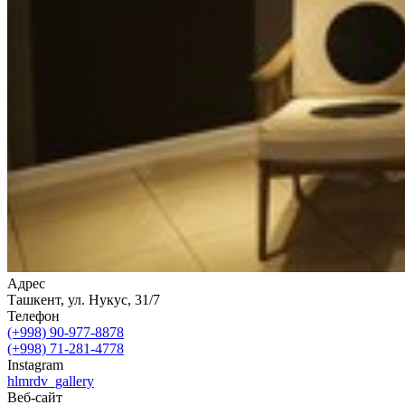
Адрес
Ташкент, ул. Нукус, 31/7
Телефон
(+998) 90-977-8878
(+998) 71-281-4778
Instagram
hlmrdv_gallery
Веб-сайт