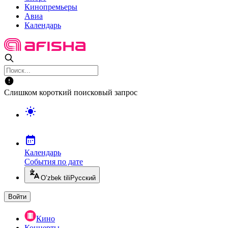
Кинопремьеры
Авиа
Календарь
Слишком короткий поисковый запрос
Календарь
События по дате
O’zbek tili
Русский
Войти
Кино
Концерты