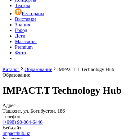
Театры
Рестораны
Выставки
Знания
Город
Дети
Магазины
Premium
Фото
Каталог
Образование
IMPACT.T Technology Hub
Образование
IMPACT.T Technology Hub
Адрес
Ташкент, ул. Богибустон, 186
Телефон
(+998) 90-064-6446
Веб-сайт
impactthub.uz
Instagram