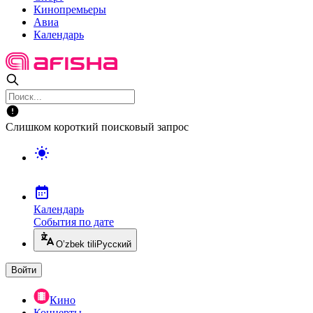
Кинопремьеры
Авиа
Календарь
Слишком короткий поисковый запрос
Календарь
События по дате
O’zbek tili
Русский
Войти
Кино
Концерты