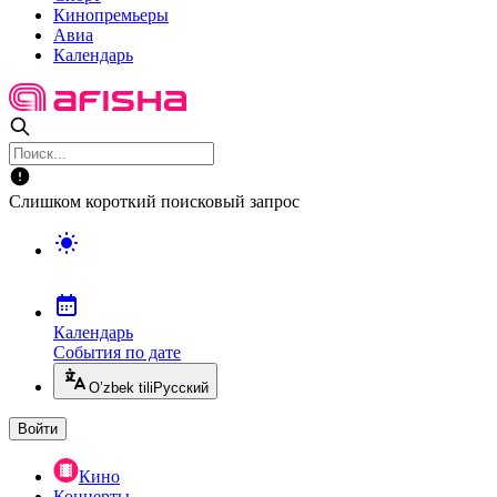
Кинопремьеры
Авиа
Календарь
Слишком короткий поисковый запрос
Календарь
События по дате
O’zbek tili
Русский
Войти
Кино
Концерты