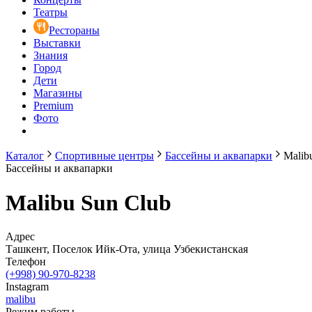
Театры
Рестораны
Выставки
Знания
Город
Дети
Магазины
Premium
Фото
Каталог
Спортивные центры
Бассейны и аквапарки
Malib
Бассейны и аквапарки
Malibu Sun Club
Адрес
Ташкент, Поселок Ийк-Ота, улица Узбекистанская
Телефон
(+998) 90-970-8238
Instagram
malibu
Режим работы