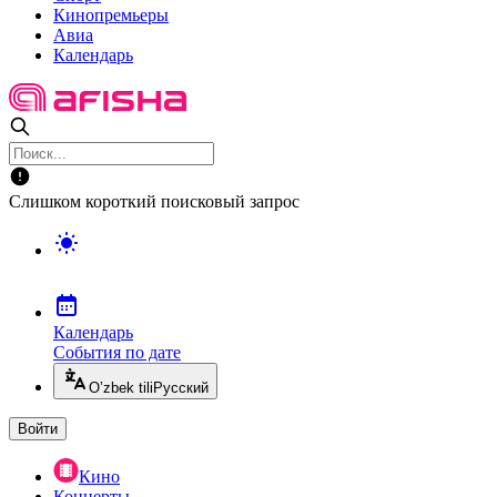
Кинопремьеры
Авиа
Календарь
Слишком короткий поисковый запрос
Календарь
События по дате
O’zbek tili
Русский
Войти
Кино
Концерты