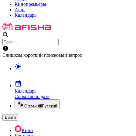
Кинопремьеры
Авиа
Календарь
Слишком короткий поисковый запрос
Календарь
События по дате
O’zbek tili
Русский
Войти
Кино
Концерты