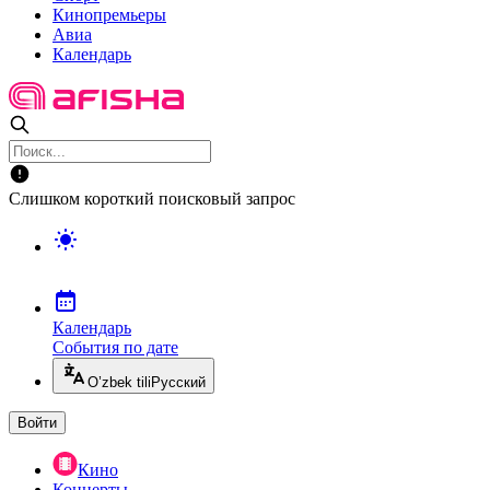
Кинопремьеры
Авиа
Календарь
Слишком короткий поисковый запрос
Календарь
События по дате
O’zbek tili
Русский
Войти
Кино
Концерты