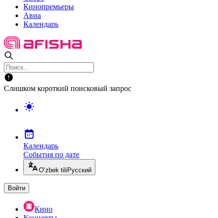
Кинопремьеры
Авиа
Календарь
Слишком короткий поисковый запрос
Календарь
События по дате
O’zbek tili
Русский
Войти
Кино
Концерты