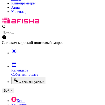
Кинопремьеры
Авиа
Календарь
Слишком короткий поисковый запрос
Календарь
События по дате
O’zbek tili
Русский
Войти
Кино
Концерты