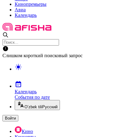
Кинопремьеры
Авиа
Календарь
Слишком короткий поисковый запрос
Календарь
События по дате
O’zbek tili
Русский
Войти
Кино
Концерты