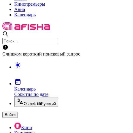
Кинопремьеры
Авиа
Календарь
Слишком короткий поисковый запрос
Календарь
События по дате
O’zbek tili
Русский
Войти
Кино
Концерты