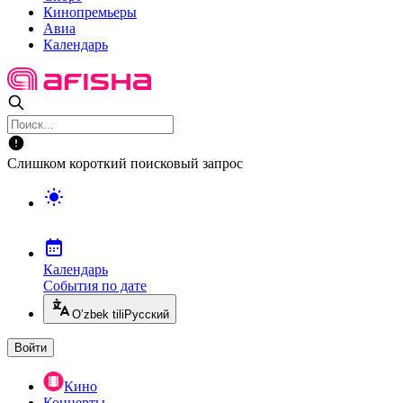
Кинопремьеры
Авиа
Календарь
Слишком короткий поисковый запрос
Календарь
События по дате
O’zbek tili
Русский
Войти
Кино
Концерты