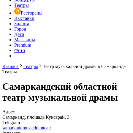
Театры
Рестораны
Выставки
Знания
Город
Дети
Магазины
Premium
Фото
Каталог
Театры
Театр музыкальной драмы в Самарканде
Театры
Самаркандский областной
театр музыкальной драмы
Адрес
Самарканд, площадь Куксарай, 3
Telegram
samarkandmusicdramteatr