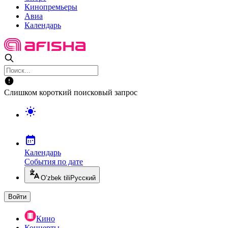
Кинопремьеры
Авиа
Календарь
Слишком короткий поисковый запрос
Календарь
События по дате
O’zbek tili
Русский
Войти
Кино
Концерты