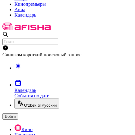
Кинопремьеры
Авиа
Календарь
Слишком короткий поисковый запрос
Календарь
События по дате
O’zbek tili
Русский
Войти
Кино
Концерты