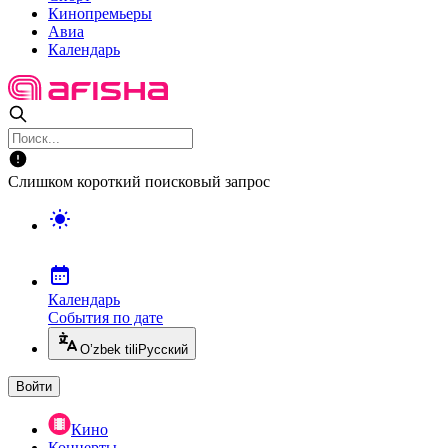
Кинопремьеры
Авиа
Календарь
Слишком короткий поисковый запрос
Календарь
События по дате
O’zbek tili
Русский
Войти
Кино
Концерты