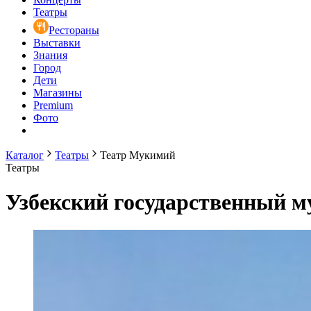
Театры
Рестораны
Выставки
Знания
Город
Дети
Магазины
Premium
Фото
Каталог
Театры
Театр Мукимий
Театры
Узбекский государственный 