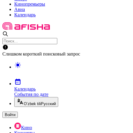
Кинопремьеры
Авиа
Календарь
Слишком короткий поисковый запрос
Календарь
События по дате
O’zbek tili
Русский
Войти
Кино
Концерты