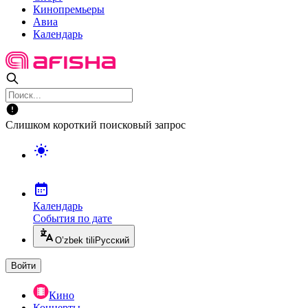
Кинопремьеры
Авиа
Календарь
Слишком короткий поисковый запрос
Календарь
События по дате
O’zbek tili
Русский
Войти
Кино
Концерты