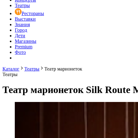
Театры
Рестораны
Выставки
Знания
Город
Дети
Магазины
Premium
Фото
Каталог
Театры
Театр марионеток
Театры
Театр марионеток Silk Route M