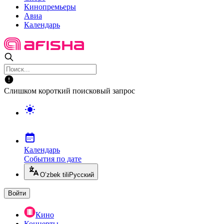
Кинопремьеры
Авиа
Календарь
Слишком короткий поисковый запрос
Календарь
События по дате
O’zbek tili
Русский
Войти
Кино
Концерты