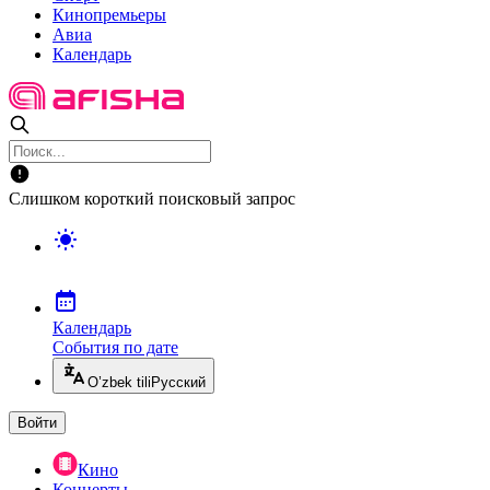
Кинопремьеры
Авиа
Календарь
Слишком короткий поисковый запрос
Календарь
События по дате
O’zbek tili
Русский
Войти
Кино
Концерты