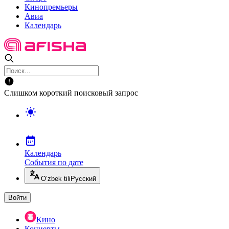
Кинопремьеры
Авиа
Календарь
Слишком короткий поисковый запрос
Календарь
События по дате
O’zbek tili
Русский
Войти
Кино
Концерты