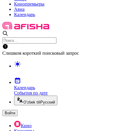
Кинопремьеры
Авиа
Календарь
Слишком короткий поисковый запрос
Календарь
События по дате
O’zbek tili
Русский
Войти
Кино
Концерты