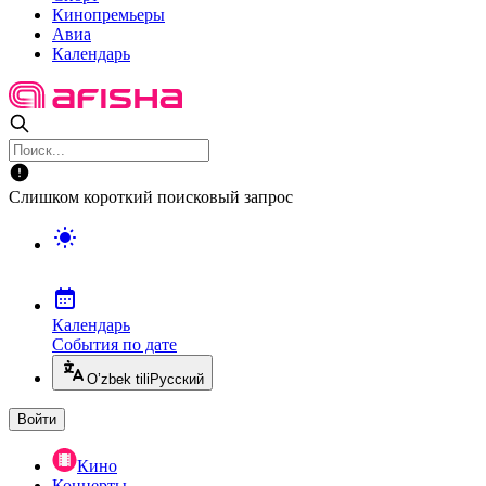
Кинопремьеры
Авиа
Календарь
Слишком короткий поисковый запрос
Календарь
События по дате
O’zbek tili
Русский
Войти
Кино
Концерты