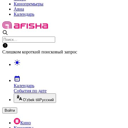
Кинопремьеры
Авиа
Календарь
Слишком короткий поисковый запрос
Календарь
События по дате
O’zbek tili
Русский
Войти
Кино
Концерты