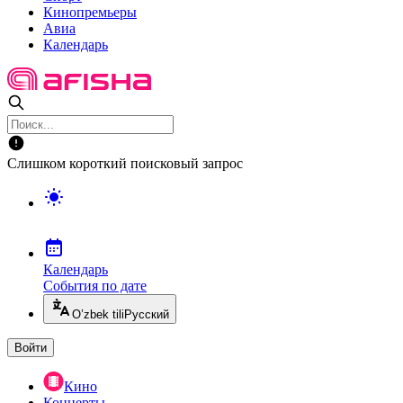
Кинопремьеры
Авиа
Календарь
Слишком короткий поисковый запрос
Календарь
События по дате
O’zbek tili
Русский
Войти
Кино
Концерты