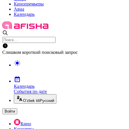
Кинопремьеры
Авиа
Календарь
Слишком короткий поисковый запрос
Календарь
События по дате
O’zbek tili
Русский
Войти
Кино
Концерты