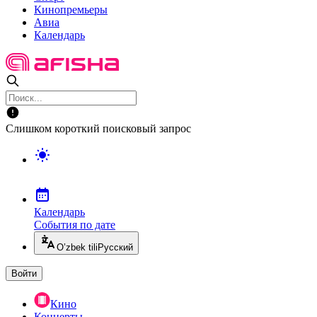
Кинопремьеры
Авиа
Календарь
Слишком короткий поисковый запрос
Календарь
События по дате
O’zbek tili
Русский
Войти
Кино
Концерты