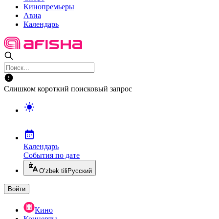
Кинопремьеры
Авиа
Календарь
Слишком короткий поисковый запрос
Календарь
События по дате
O’zbek tili
Русский
Войти
Кино
Концерты