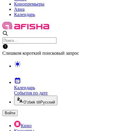
Кинопремьеры
Авиа
Календарь
Слишком короткий поисковый запрос
Календарь
События по дате
O’zbek tili
Русский
Войти
Кино
Концерты