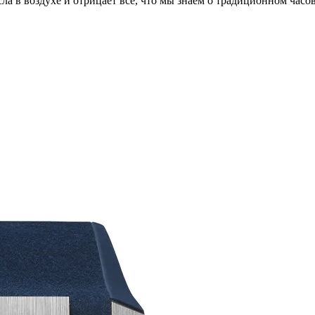
ла в воздухе и отрицает все, что мы знаем о традиционном часо