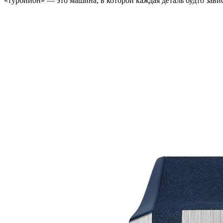
«турбийон» — это машина, в которой каждая деталь будто завис