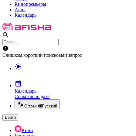
Кинопремьеры
Авиа
Календарь
Слишком короткий поисковый запрос
Календарь
События по дате
O’zbek tili
Русский
Войти
Кино
Концерты