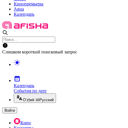
Кинопремьеры
Авиа
Календарь
Слишком короткий поисковый запрос
Календарь
События по дате
O’zbek tili
Русский
Войти
Кино
Концерты