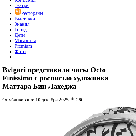
Театры
Рестораны
Выставки
Знания
Город
Дети
Магазины
Premium
Фото
Bvlgari представили часы Octo
Finissimo с росписью художника
Маттара Бин Лахеджа
Опубликовано
:
10 декабря 2025
·
280