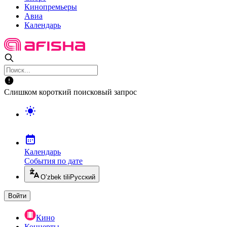
Кинопремьеры
Авиа
Календарь
Слишком короткий поисковый запрос
Календарь
События по дате
O’zbek tili
Русский
Войти
Кино
Концерты