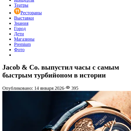
Театры
Рестораны
Выставки
Знания
Город
Дети
Магазины
Premium
Фото
Jacob & Co. выпустил часы с самым
быстрым турбийоном в истории
Опубликовано
:
14 января 2026
·
395