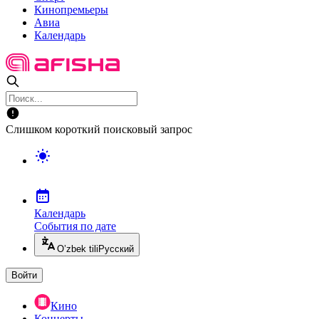
Кинопремьеры
Авиа
Календарь
Слишком короткий поисковый запрос
Календарь
События по дате
O’zbek tili
Русский
Войти
Кино
Концерты