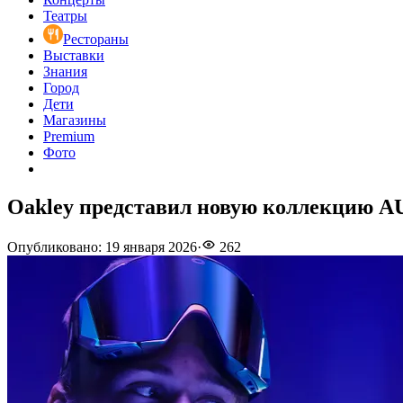
Театры
Рестораны
Выставки
Знания
Город
Дети
Магазины
Premium
Фото
Oakley представил новую коллекцию 
Опубликовано
:
19 января 2026
·
262