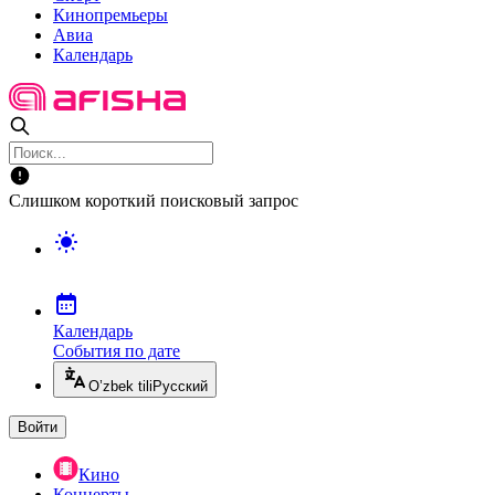
Кинопремьеры
Авиа
Календарь
Слишком короткий поисковый запрос
Календарь
События по дате
O’zbek tili
Русский
Войти
Кино
Концерты