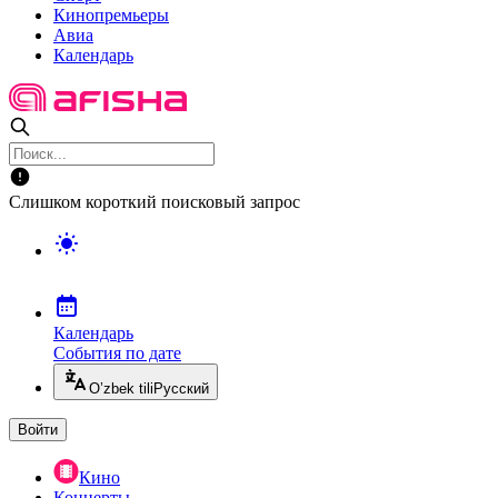
Кинопремьеры
Авиа
Календарь
Слишком короткий поисковый запрос
Календарь
События по дате
O’zbek tili
Русский
Войти
Кино
Концерты