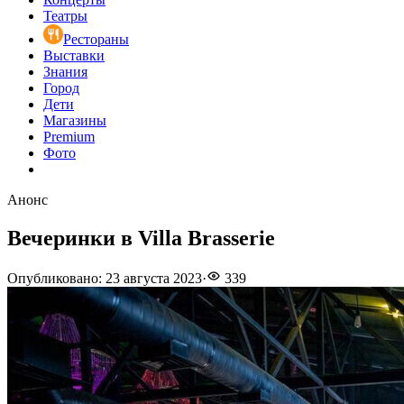
Театры
Рестораны
Выставки
Знания
Город
Дети
Магазины
Premium
Фото
Анонс
Вечеринки в Villa Brasserie
Опубликовано
:
23 августа 2023
·
339