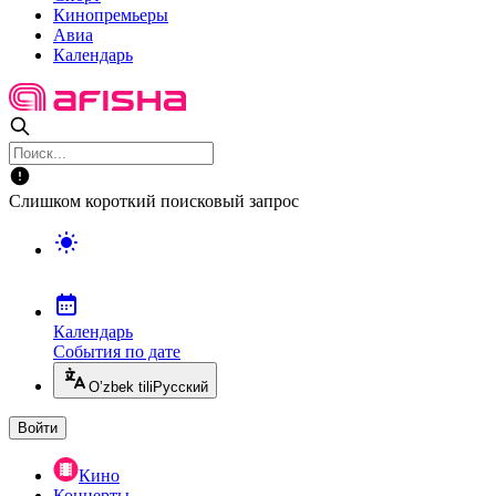
Кинопремьеры
Авиа
Календарь
Слишком короткий поисковый запрос
Календарь
События по дате
O’zbek tili
Русский
Войти
Кино
Концерты